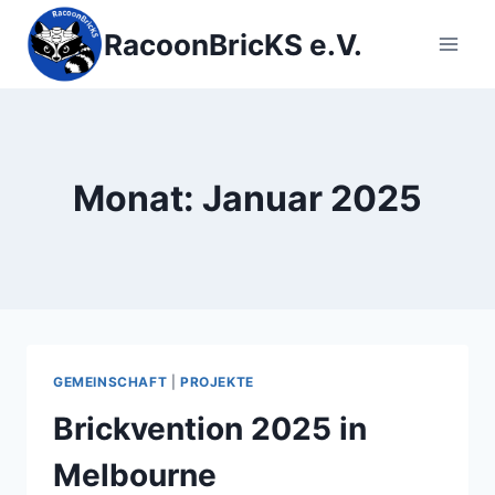
Zum
RacoonBricKS e.V.
Inhalt
springen
Monat: Januar 2025
GEMEINSCHAFT
|
PROJEKTE
Brickvention 2025 in
Melbourne